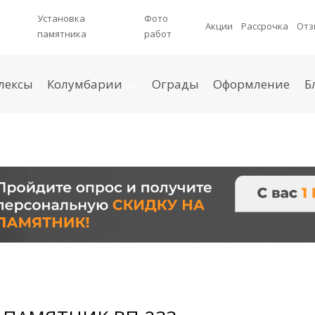
Установка
Фото
Акции
Рассрочка
Отз
памятника
работ
лексы
Колумбарии
Ограды
Оформление
Б
Колумбарные ниши
Колумбарные плиты
Колумбарные ячейки