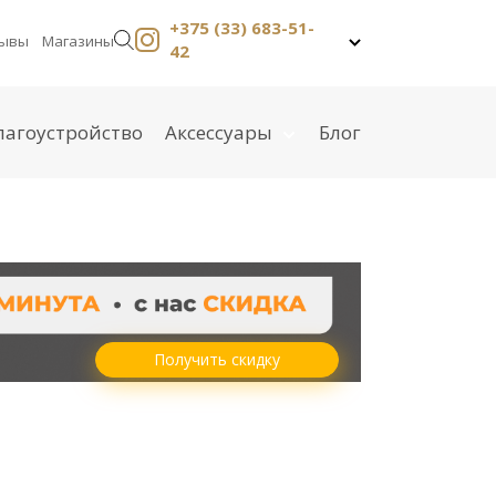
+375 (33) 683-51-
ывы
Магазины
42
+375 (33) 683-51-42
лагоустройство
Аксессуары
Блог
Столы на кладбище
Вазы на кладбище
Скамейки на кладбище
Гранитные шары
Лампадки на кладбище
Колумбарий на кладбище
Фундамент на кладбище
Получить скидку
Цветники на могилу