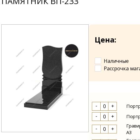
ПАМЯТНИК ВП-233
Цена:
Наличные
Рассрочка маг
Портр
Портр
Грави
А3