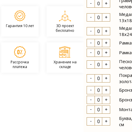
Грави
челов
Медал
13х18
Гарантия 10 лет
3D проект
Медал
бесплатно
18х24
Рамка
Рамка
Песко
Рассрочка
Хранение на
платежа
складе
челов
Покра
золот
Бронз
Бронз
Отправить
Монта
Буква
см